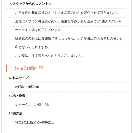
＜スタッフからのコメント＞
ホテル内の和食店様のオリジナル店頭のれんを製作させて頂きました。
生地はデザイン再現度が高く、適度な厚みがあり当店では1番人気のシャ
ークスキン綿を使用しています。
臙脂色ののれんは雰囲気作りはもちろん、ホテル併設のお食事処の良い目
印となってくれますね。
この度はご注文頂きありがとうございました。
ご注文詳細内容
のれんサイズ
w170cm×h50cm
生地・巾数
シャークスキン綿・4巾
印刷方法
特色1色反応染め+防炎加工