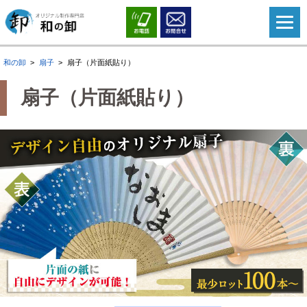
和の卸
扇子
扇子（片面紙貼り）
扇子（片面紙貼り）