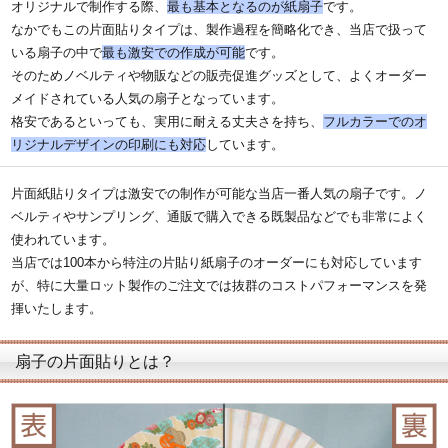
オリジナルで制作する際、
最も基本となるのが紙扇子
です。
なかでもこの片面貼りタイプは、製作過程を簡略化でき、当店で扱って
いる扇子の中で
最も激安での作成が可能
です。
そのためノベルティや物販などの販売促進グッズとして、よくオーダー
メイドされている人気の扇子となっています。
格安であるといっても、実用に耐える丈夫さを持ち、
フルカラーでのオ
リジナルデザインの印刷にも対応
しています。
片面紙貼りタイプは激安での制作が可能な当店一番人気の扇子です。ノ
ベルティやサンプリング、通販で購入できる既製品などでも非常によく
使われています。
当店では100本から特注の片貼り紙扇子のオーダーにも対応しています
が、特に大量ロット製作のご注文では抜群のコストパフォーマンスを発
揮いたします。
扇子の片面貼りとは？