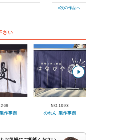
»次の作品へ
下さい
1093
NO.667
NO.5
 製作事例
のれん 製作事例
のれん 製作事例
もお気軽にご相談ください