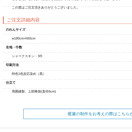
この度はご注文頂きありがとうございました。
ご注文詳細内容
のれんサイズ
w180cm×h50cm
生地・巾数
シャークスキン・3巾
印刷方法
特色1色反応染め（黒）
仕立て
周囲縫製、上部棒袋(直径6cm)
暖簾の制作をお考えの際はこちら