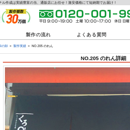
リジナル作成は実績豊富の当、通販店にお任せ！激安価格にて短納期でお届け！
製作の流れ
よくある質問
和の卸
製作実績
NO.205 のれん
和の卸商材一覧
NO.205 のれん詳細
ジナル提灯
オリジナル法被
オリ