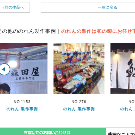
«前の作品へ
一覧に戻る
その他ののれん製作事例｜
のれんの製作は和の卸にお任せ
NO.276
NO.269
NO.
のれん 製作事例
のれん 製作事例
のれん
些細なことで