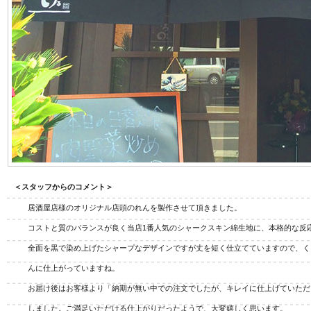
ジナル扇子
オリジナルうちわ
オリ
＜スタッフからのコメント＞
居酒屋店様のオリジナル店頭のれんを製作させて頂きました。
コストと質のバランスが良く当店1番人気のシャークスキン綿生地に、本格的な反
全面を黒で染め上げたシャープなデザインですが丈を短く仕立てていますので、く
んに仕上がっていますね。
お届け後はお客様より「納期が無い中での注文でしたが、キレイに仕上げていただ
しました。ご満足いただける仕上がりだったようで、大変嬉しく思います。