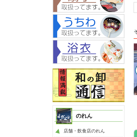
NO.816
NO.1153
例
のれん 製作事例
のれん 製作事例
のれん
店舗・飲食店のれん