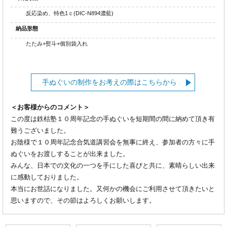
反応染め、特色1ｃ(DIC-N894濃藍)
納品形態
たたみ+熨斗+個別袋入れ
手ぬぐいの制作をお考えの際はこちらから
＜お客様からのコメント＞
この度は鉄枯塾１０周年記念の手ぬぐいを短期間の間に納めて頂き有
難うございました。
お陰様で１０周年記念合気道講習会を無事に終え、参加者の方々に手
ぬぐいをお渡しすることが出来ました。
みんな、日本での文化の一つを手にした喜びと共に、素晴らしい出来
に感動しておりました。
本当にお世話になりました。又何かの機会にご利用させて頂きたいと
思いますので、その節はよろしくお願いします。