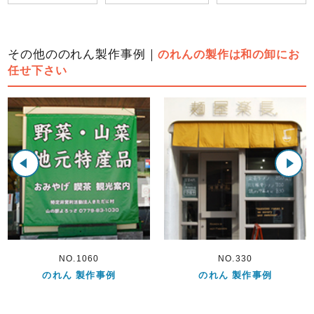
その他ののれん製作事例｜
のれんの製作は和の卸にお
任せ下さい
NO.1060
NO.330
れん 製作事例
のれん 製作事例
の