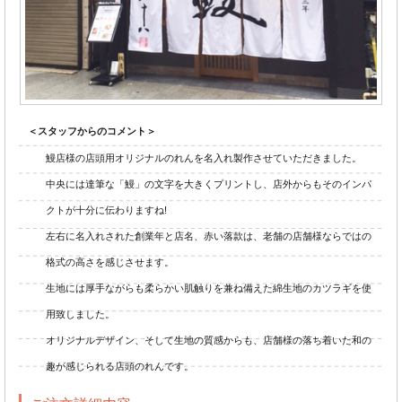
＜スタッフからのコメント＞
鰻店様の店頭用オリジナルのれんを名入れ製作させていただきました。
中央には達筆な「鰻」の文字を大きくプリントし、店外からもそのインパ
クトが十分に伝わりますね!
左右に名入れされた創業年と店名、赤い落款は、老舗の店舗様ならではの
格式の高さを感じさせます。
生地には厚手ながらも柔らかい肌触りを兼ね備えた綿生地のカツラギを使
用致しました。
オリジナルデザイン、そして生地の質感からも、店舗様の落ち着いた和の
趣が感じられる店頭のれんです。