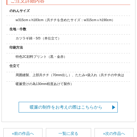
ご注文詳細内容
のれんサイズ
w315cmｘh183cm（共チチを含めたサイズ：w315cmｘh190cm）
生地・巾数
カツラギ綿・5巾（本仕立て）
印刷方法
特色2C顔料プリント（黒・金赤）
仕立て
周囲縫製、上部共チチ（70mm出し）、たたみ+袋入れ（共チチの中央は
暖簾受けの為130mm程度あけて製作）
暖簾の制作をお考えの際はこちらから
«前の作品へ
一覧に戻る
»次の作品へ