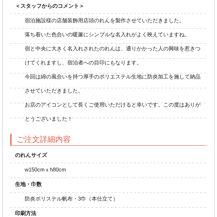
＜スタッフからのコメント＞
宿泊施設様の店舗装飾用店頭のれんを製作させていただきました。
落ち着いた色合いの暖簾にシンプルな名入れがよく映えていますね。
宿と中央に大きく名入れされたのれんは、通りかかった人の興味を惹きつ
けてくれますし、宿泊者への目印にもなります。
今回は綿の風合いを持つ厚手のポリエステル生地に防炎加工を施して納品
させていただきました。
お店のアイコンとして長くご使用いただけると幸いです。この度はありが
とうございました！
ご注文詳細内容
のれんサイズ
w150cmｘh80cm
生地・巾数
防炎ポリステル帆布・3巾（本仕立て）
印刷方法