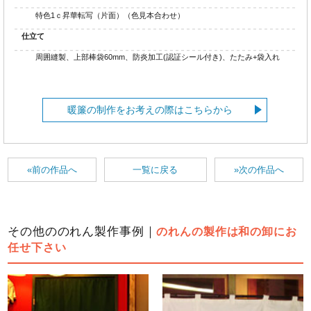
特色1ｃ昇華転写（片面）（色見本合わせ）
仕立て
周囲縫製、上部棒袋60mm、防炎加工(認証シール付き)、たたみ+袋入れ
暖簾の制作をお考えの際はこちらから
«前の作品へ
一覧に戻る
»次の作品へ
その他ののれん製作事例｜
のれんの製作は和の卸にお
任せ下さい