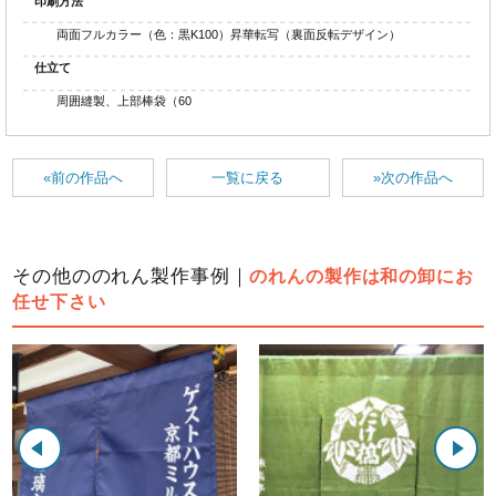
印刷方法
両面フルカラー（色：黒K100）昇華転写（裏面反転デザイン）
仕立て
周囲縫製、上部棒袋（60
«前の作品へ
一覧に戻る
»次の作品へ
その他ののれん製作事例｜
のれんの製作は和の卸にお
任せ下さい