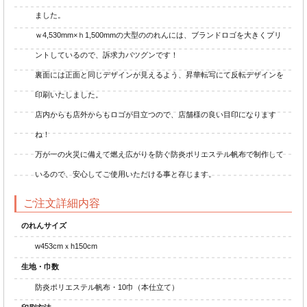
ました。
ｗ4,530mm×ｈ1,500mmの大型ののれんには、ブランドロゴを大きくプリ
ントしているので、訴求力バツグンです！
裏面には正面と同じデザインが見えるよう、昇華転写にて反転デザインを
印刷いたしました。
店内からも店外からもロゴが目立つので、店舗様の良い目印になります
ね！
万が一の火災に備えて燃え広がりを防ぐ防炎ポリエステル帆布で制作して
いるので、安心してご使用いただける事と存じます。
ご注文詳細内容
のれんサイズ
w453cmｘh150cm
生地・巾数
防炎ポリエステル帆布・10巾（本仕立て）