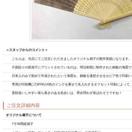
＜スタッフからのコメント＞
ジナル扇子
オリジナルうちわ
オリ
こちらは、当店にてご注文いただきましたオリジナル扇子の製作実績になります。
片面貼りの紙扇子にプリントされているのは、明治初期に制作された銅板の海図で
日本人のみで初めて作成されたという海図を、銅板を連想させるセピア色で印刷い
専用の印刷機にCMYKの4色のインクを乗せて名入れするオフセット印刷によって
普段使いしやすい落ち着きのある色合いは、男女問わず喜ばれそうですね！
ご注文詳細内容
オリジナル扇子について
7寸30間紙扇子