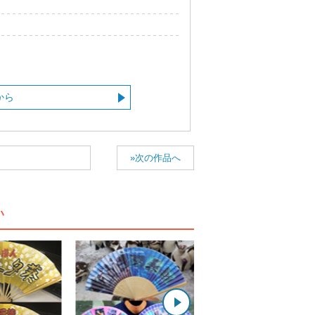
から
»次の作品へ
い