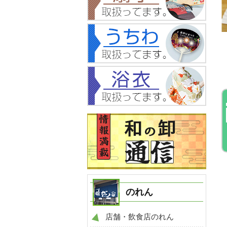
NO.602
NO.772
例
扇子 製作事例
扇子 製作事例
のれん
店舗・飲食店のれん