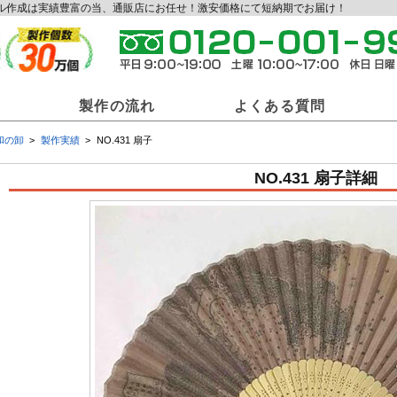
ジナル作成は実績豊富の当、通販店にお任せ！激安価格にて短納期でお届け！
製作の流れ
よくある質問
和の卸
製作実績
NO.431 扇子
和の卸商材一覧
NO.431 扇子詳細
ジナル提灯
オリジナル法被
オリ