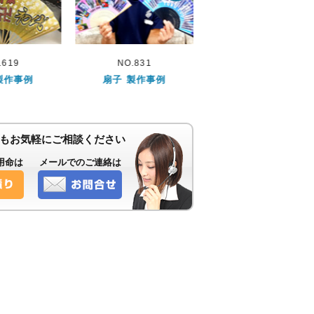
.831
NO.502
NO.416
製作事例
扇子 製作事例
扇子 製作事例
もお気軽にご相談ください
用命は
メールでのご連絡は