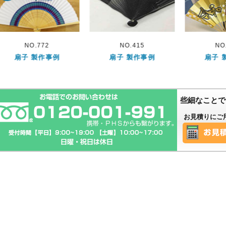
NO.415
NO.619
NO
扇子 製作事例
扇子 製作事例
扇子 
些細なことで
お見積りにご