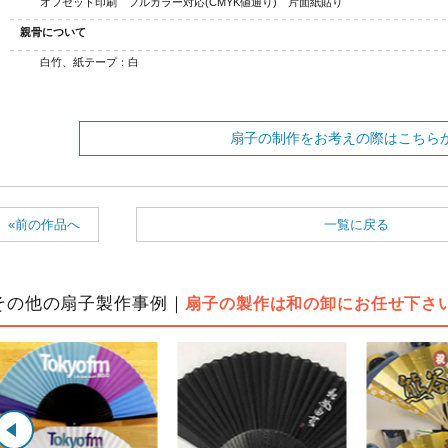
オフセット印刷 フルカラー対応(CMYK値通り) 片面紙貼り
親骨について
白竹、紙テープ：白
扇子の制作をお考えの際はこちら
«前の作品へ
一覧に戻る
その他の扇子製作事例｜
扇子の製作は和の卸にお任せ下さ