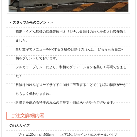
＜スタッフからのコメント＞
蕎麦・うどん店様の店舗装飾用オリジナル日除けのれんを名入れ製作致し
ました。
白い文字でメニューをPRする２枚の日除けのれんは、どちらも背面に和
柄をプリントしております。
フルカラープリントにより、和柄のグラデーションも美しく再現できまし
た！
日除けのれんをロードサイドに向けて設置することで、お店の特徴が外か
らもよく伝わりますね。
訴求力を高める特注のれんのご注文、誠にありがとうございます。
ご注文詳細内容
のれんサイズ
（左）w120cmｘh200cm 上下19Φジョイント式スチールパイプ