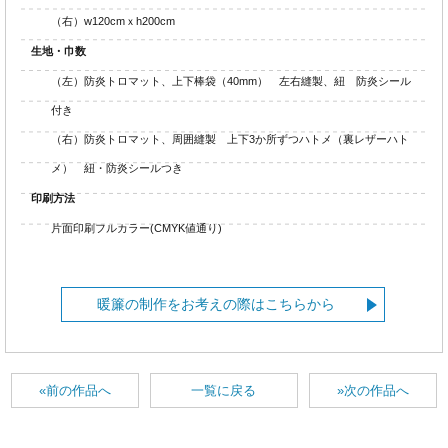
（右）w120cmｘh200cm
生地・巾数
（左）防炎トロマット、上下棒袋（40mm） 左右縫製、紐 防炎シール
付き
（右）防炎トロマット、周囲縫製 上下3か所ずつハトメ（裏レザーハト
メ） 紐・防炎シールつき
印刷方法
片面印刷フルカラー(CMYK値通り)
暖簾の制作をお考えの際はこちらから
«前の作品へ
一覧に戻る
»次の作品へ