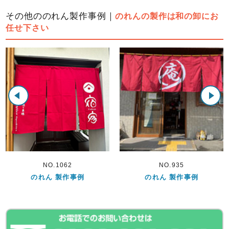
その他ののれん製作事例｜
のれんの製作は和の卸にお
任せ下さい
62
NO.935
NO.56
作事例
のれん 製作事例
のれん 製