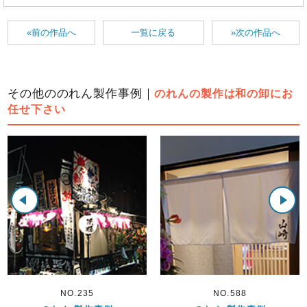
«前の作品へ
一覧に戻る
»次の作品へ
その他ののれん製作事例｜
のれんの製作は和の卸にお
任せ下さい
NO.235
NO.588