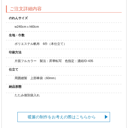
ご注文詳細内容
のれんサイズ
w240cmｘh60cm
生地・巾数
ポリエステル帆布 6巾（本仕立て）
印刷方法
片面フルカラー 製法：昇華転写 色指定：濃紺/D-435
仕立て
周囲縫製 上部棒袋（60mm）
納品形態
たたみ個別袋入れ
暖簾の制作をお考えの際はこちらから