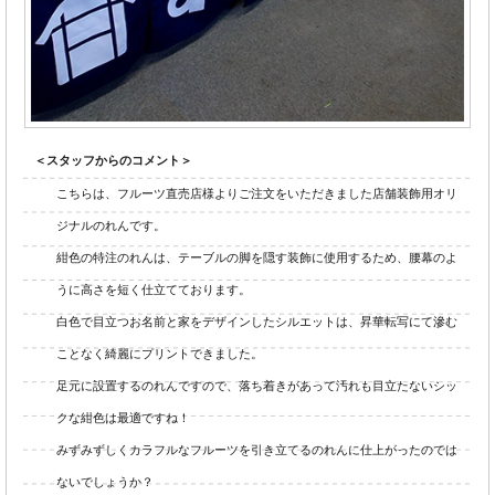
＜スタッフからのコメント＞
こちらは、フルーツ直売店様よりご注文をいただきました店舗装飾用オリ
ジナルのれんです。
紺色の特注のれんは、テーブルの脚を隠す装飾に使用するため、腰幕のよ
うに高さを短く仕立てております。
白色で目立つお名前と家をデザインしたシルエットは、昇華転写にて滲む
ことなく綺麗にプリントできました。
足元に設置するのれんですので、落ち着きがあって汚れも目立たないシッ
クな紺色は最適ですね！
みずみずしくカラフルなフルーツを引き立てるのれんに仕上がったのでは
ないでしょうか？