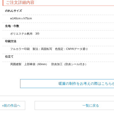
ご注文詳細内容
のれんサイズ
w140cmｘh75cm
生地・巾数
ポリエステル帆布 3巾
印刷方法
フルカラー印刷 製法：両面転写 色指定：CMYKデータ通り
仕立て
周囲縫製 上部棒袋（60mm） 防炎加工（防炎シール付き）
暖簾の制作をお考えの際はこちら
«前の作品へ
一覧に戻る