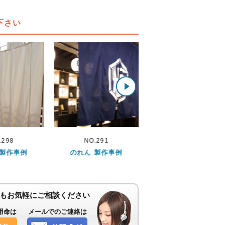
下さい
.291
NO.56
NO.279
 製作事例
のれん 製作事例
のれん 製作事例
もお気軽にご相談ください
用命は
メールでのご連絡は