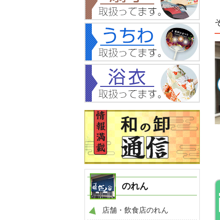
NO.488
NO.206
例
のれん 製作事例
のれん 製作事例
のれん
店舗・飲食店のれん