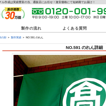
リジナル作成は実績豊富の当、通販店にお任せ！激安価格にて短納期でお届け！
製作の流れ
よくある質問
和の卸
製作実績
NO.591 のれん
和の卸商材一覧
NO.591 のれん詳細
ジナル提灯
オリジナル法被
オリ