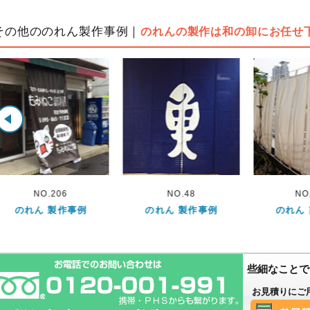
その他ののれん製作事例｜
のれんの製作は和の卸にお任せ
NO.48
NO.298
NO
のれん 製作事例
のれん 製作事例
のれん
些細なことで
お見積りにご