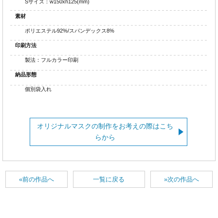
Sサイズ：w150xh125(mm)
素材
ポリエステル92%/スパンデックス8%
印刷方法
製法：フルカラー印刷
納品形態
個別袋入れ
オリジナルマスクの制作をお考えの際はこち
らから
«前の作品へ
一覧に戻る
»次の作品へ