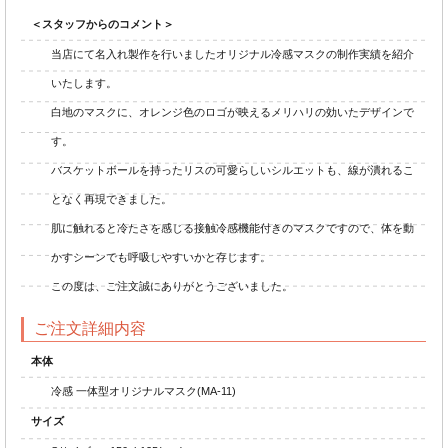
＜スタッフからのコメント＞
当店にて名入れ製作を行いましたオリジナル冷感マスクの制作実績を紹介
いたします。
白地のマスクに、オレンジ色のロゴが映えるメリハリの効いたデザインで
す。
バスケットボールを持ったリスの可愛らしいシルエットも、線が潰れるこ
となく再現できました。
肌に触れると冷たさを感じる接触冷感機能付きのマスクですので、体を動
かすシーンでも呼吸しやすいかと存じます。
この度は、ご注文誠にありがとうございました。
ご注文詳細内容
本体
冷感 一体型オリジナルマスク(MA-11)
サイズ