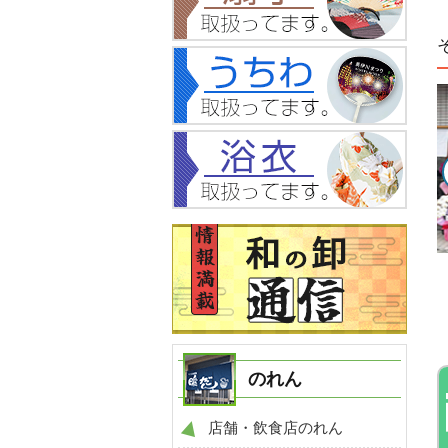
NO.1110
NO.1158
例
のれん 製作事例
のれん 製作事例
のれん
店舗・飲食店のれん