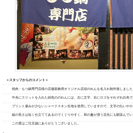
ジナル扇子
オリジナルうちわ
オリ
＜スタッフからのコメント＞
焼肉・もつ鍋専門店様の店舗装飾用オリジナル店頭のれんを名入れ制作致しました
中央にスリットを入れた紺色ののれんには、左に文字、右にロゴをそれぞれ白色で
プリント滲みが少ないシャークスキン生地を使用していますので、文字の払いやロ
縦の長さは短く仕立ててあるのでくぐりやすく、和の趣が漂う店先にも馴染んでい
この度はご注文誠にありがとうございました。