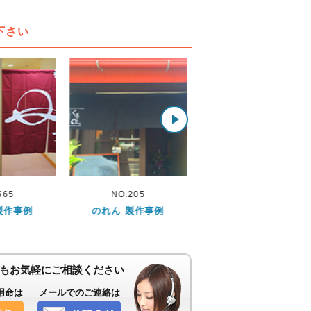
下さい
.205
NO.113
NO.241
 製作事例
のれん 製作事例
のれん 製作事例
もお気軽にご相談ください
用命は
メールでのご連絡は