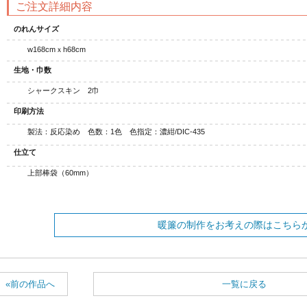
ご注文詳細内容
のれんサイズ
w168cmｘh68cm
生地・巾数
シャークスキン 2巾
印刷方法
製法：反応染め 色数：1色 色指定：濃紺/DIC-435
仕立て
上部棒袋（60mm）
暖簾の制作をお考えの際はこちら
«前の作品へ
一覧に戻る