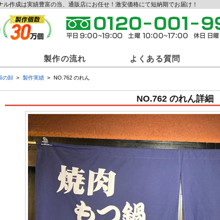
リジナル作成は実績豊富の当、通販店にお任せ！激安価格にて短納期でお届け！
製作の流れ
よくある質問
和の卸
製作実績
NO.762 のれん
和の卸商材一覧
NO.762 のれん詳細
ジナル提灯
オリジナル法被
オリ