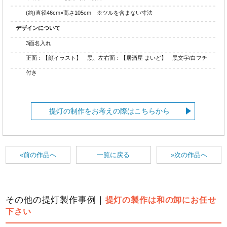
(約)直径46cm×高さ105cm ※ツルを含まない寸法
デザインについて
3面名入れ
正面：【顔イラスト】 黒、左右面：【居酒屋 まいど】 黒文字/白フチ
付き
提灯の制作をお考えの際はこちらから
«前の作品へ
一覧に戻る
»次の作品へ
その他の提灯製作事例｜
提灯の製作は和の卸にお任せ
下さい