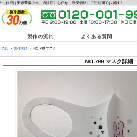
リジナル作成は実績豊富の当、通販店にお任せ！激安価格にて短納期でお届け！
製作の流れ
よくある質問
和の卸
製作実績
NO.799 マスク
和の卸商材一覧
NO.799 マスク詳細
ジナル提灯
オリジナル法被
オリ