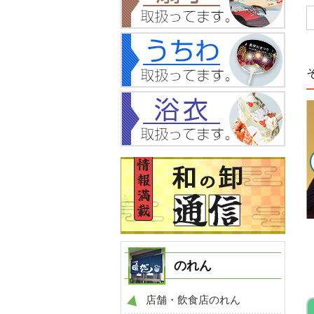
NO.795
NO.825
例
マスク 製作事例
マスク 製作事例
のれん
店舗・飲食店のれん