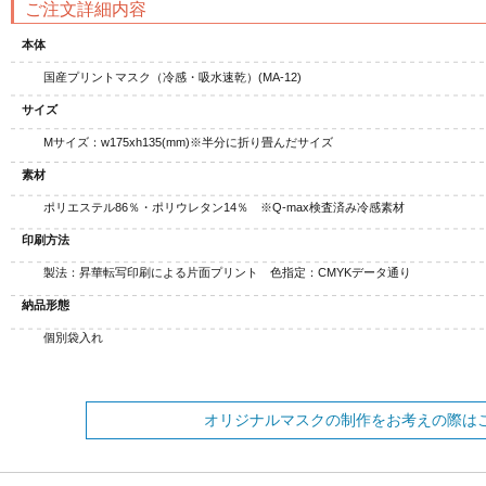
ご注文詳細内容
本体
国産プリントマスク（冷感・吸水速乾）(MA-12)
サイズ
Mサイズ：w175xh135(mm)※半分に折り畳んだサイズ
素材
ポリエステル86％・ポリウレタン14％ ※Q-max検査済み冷感素材
印刷方法
製法：昇華転写印刷による片面プリント 色指定：CMYKデータ通り
納品形態
個別袋入れ
オリジナルマスクの制作をお考えの際は