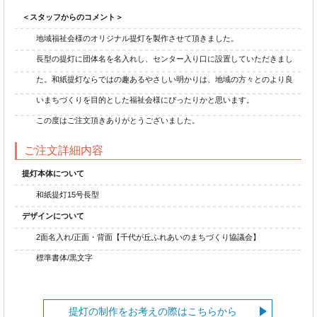
＜スタッフからのコメント＞
地域福祉会様のオリジナル提灯を製作させて頂きました。
長型の提灯に団体名を名入れし、センター入り口に設置していただきまし
た。和紙提灯ならではの趣あるやさしい明かりは、地域の方々とのより良
いまちづくりを目的とした福祉会様にぴったりかと思います。
この度はご注文頂きありがとうございました。
ご注文詳細内容
提灯本体について
和紙提灯15号長型
デザインについて
2面名入れ/正面・背面【千代が丘ふれあいのまちづくり協議会】
標準書体/黒文字
提灯の制作をお考えの際はこちらから