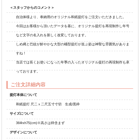
＜スタッフからのコメント＞
自治体様より、奉納用のオリジナル和紙提灯をご注文いただきました。
今回はお客様から頂いたデータを基に、オリジナル提灯を再現制作し年号
など文字の名入れを新しく改変しております。
しめ縄と巴紋が鮮やかな大型の桶型提灯が並ぶ姿は神聖な雰囲気がありま
すね！
当店では長くお使いになった年季の入ったオリジナル提灯の再現制作も承
っております。
ご注文詳細内容
提灯本体について
和紙提灯 尺二ｘ二尺五寸寸切 生成/黒枠
サイズについて
36Φxh75(cm)※高さは枠含まず
デザインについて