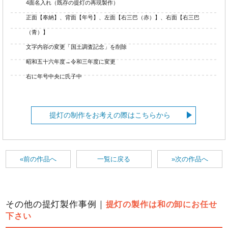
4面名入れ（既存の提灯の再現製作）
正面【奉納】、背面【年号】、左面【右三巴（赤）】、右面【右三巴
（青）】
文字内容の変更「国土調査記念」を削除
昭和五十六年度→令和三年度に変更
右に年号中央に氏子中
提灯の制作をお考えの際はこちらから
«前の作品へ
一覧に戻る
»次の作品へ
その他の提灯製作事例｜
提灯の製作は和の卸にお任せ
下さい