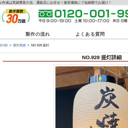
ジナル作成は実績豊富の当、通販店にお任せ！激安価格にて短納期でお届け！
製作の流れ
よくある質問
和の卸
製作実績
NO.928 提灯
和の卸商材一覧
NO.928 提灯詳細
ジナル提灯
オリジナル法被
オリ