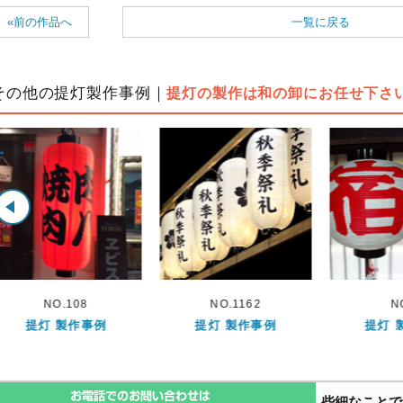
«前の作品へ
一覧に戻る
その他の提灯製作事例｜
提灯の製作は和の卸にお任せ下さ
NO.1162
NO.9
NO.
提灯 製作事例
提灯 製作事例
提灯 
些細なことで