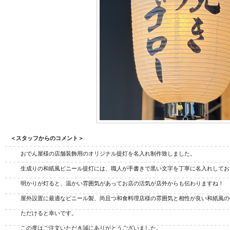
ジナル扇子
オリジナルうちわ
オリ
＜スタッフからのコメント＞
おでん屋様の店舗装飾用のオリジナル提灯を名入れ制作致しました。
生成りの和紙風ビニール提灯には、職人が手書きで黒い文字を丁寧に名入れしてお
明かりが灯ると、温かい雰囲気があってお店の活気が店外からも伝わりますね！
屋外設置に最適なビニール製、尚且つ和食料理店様の雰囲気と相性が良い和紙風の
ただけると幸いです。
この度はご注文いただき誠にありがとうございました。