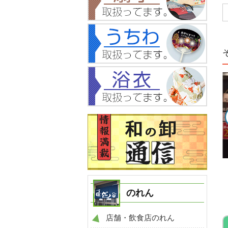
NO.360
NO.108
例
提灯 製作事例
提灯 製作事例
のれん
店舗・飲食店のれん