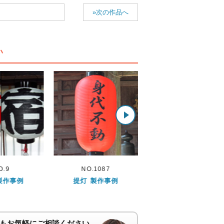
»次の作品へ
い
1087
NO.877
NO.329
製作事例
提灯 製作事例
提灯 製作事例
もお気軽にご相談ください