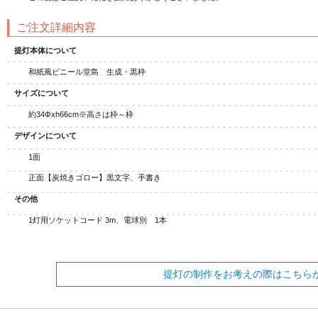
ご注文詳細内容
提灯本体について
和紙風ビニール堂島 生成・黒枠
サイズについて
約34Φxh66cm※高さは枠～枠
デザインについて
1面
正面【炭焼きゴロー】黒文字、手書き
その他
1灯用ソケットコード 3m、電球別 1本
提灯の制作をお考えの際はこちら