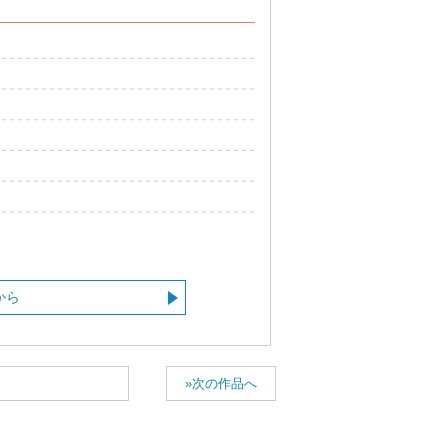
から
»次の作品へ