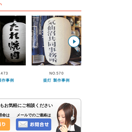
い
.570
NO.120
NO.1050
製作事例
提灯 製作事例
提灯 製作事例
もお気軽にご相談ください
用命は
メールでのご連絡は