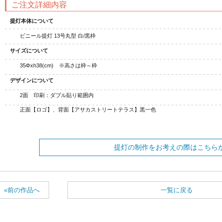
ご注文詳細内容
提灯本体について
ビニール提灯 13号丸型 白/黒枠
サイズについて
35Φxh38(cm) ※高さは枠～枠
デザインについて
2面 印刷：ダブル貼り範囲内
正面【ロゴ】、背面【アサカストリートテラス】黒一色
提灯の制作をお考えの際はこちら
«前の作品へ
一覧に戻る