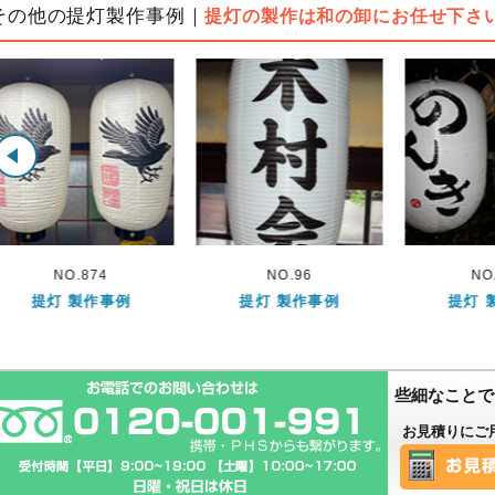
その他の提灯製作事例｜
提灯の製作は和の卸にお任せ下さ
NO.96
NO.473
NO
提灯 製作事例
提灯 製作事例
提灯 
些細なことで
お見積りにご