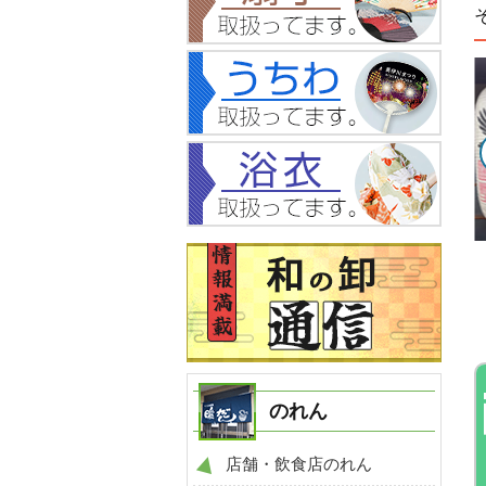
NO.151
NO.874
例
提灯 製作事例
提灯 製作事例
のれん
店舗・飲食店のれん