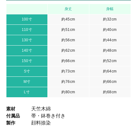
身丈
身幅
100寸
約45cm
約32cm
110寸
約51cm
約40cm
130寸
約56cm
約44cm
140寸
約62cm
約48cm
150寸
約66cm
約52cm
S寸
約73cm
約64cm
M寸
約76cm
約66cm
L寸
約80cm
約68cm
素材
天竺木綿
付属品
帯・鉢巻き付き
製作
顔料捺染