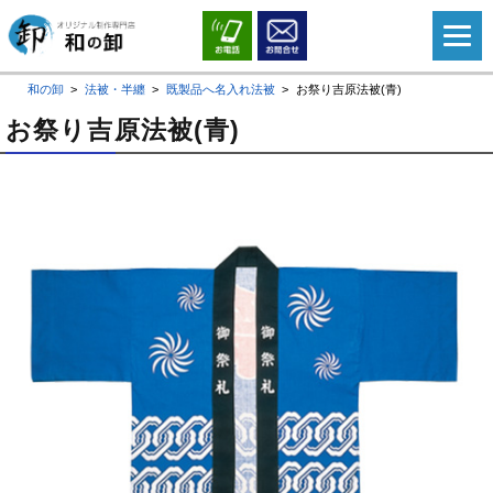
和の卸
法被・半纏
既製品へ名入れ法被
お祭り吉原法被(青)
お祭り吉原法被(青)