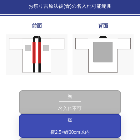
お祭り吉原法被(青)の名入れ可能範囲
前面
背面
胸
名入れ不可
襟
横2.5×縦30cm以内