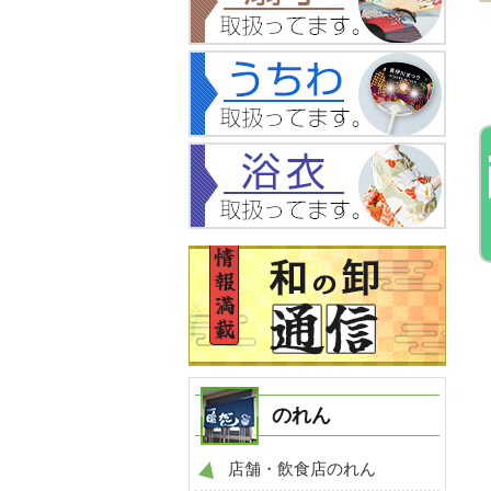
NO.31
NO.79
例
はっぴ 製作事例
はっぴ 製作事例
のれん
店舗・飲食店のれん