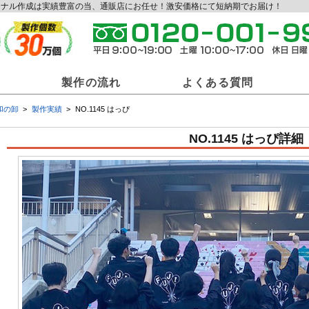
オリジナル作成は実績豊富の当、通販店にお任せ！激安価格にて短納期でお届け！
製作の流れ
よくある質問
和の卸
製作実績
NO.1145 はっぴ
和の卸商材一覧
NO.1145 はっぴ詳細
ジナル提灯
オリジナル法被
オリ