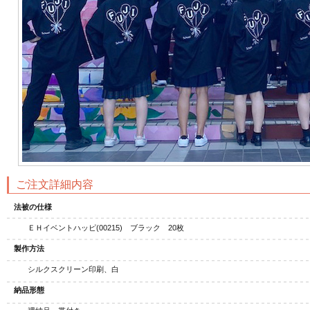
ジナル扇子
オリジナルうちわ
オリ
ご注文詳細内容
法被の仕様
ＥＨイベントハッピ(00215) ブラック 20枚
製作方法
シルクスクリーン印刷、白
納品形態