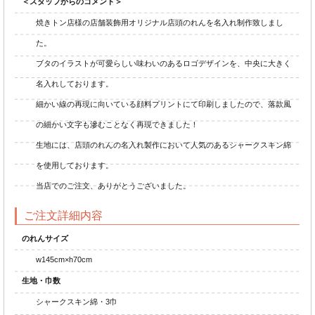
＜スタッフからのコメント＞
焼きトン店様の店舗装飾用オリジナル店頭のれんを名入れ制作致しまし
た。
ブタのイラストが可愛らしい味わいのあるロゴデザインを、中央に大きく
名入れしております。
細かい線の再現に向いている顔料プリントにて印刷しましたので、落款風
の細かい文字も滲むことなく再現できました！
生地には、店頭のれんの名入れ製作において人気のあるシャークスキン綿
を使用しております。
当店でのご注文、ありがとうございました。
ご注文詳細内容
のれんサイズ
w145cm×h70cm
生地・巾数
シャークスキン綿・3巾