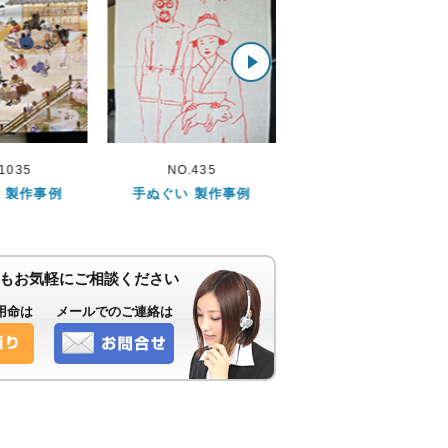
.435
NO.240
NO.583
 製作事例
手ぬぐい 製作事例
手ぬぐい 製作事例
もお気軽にご相談ください
用命は
メールでのご連絡は