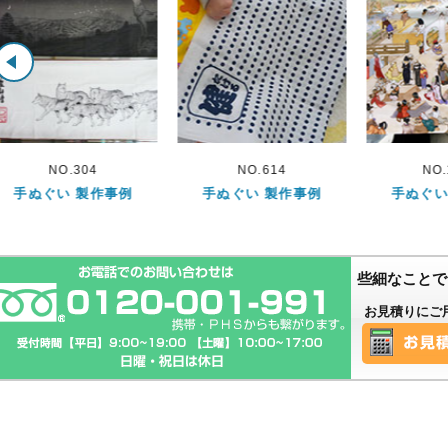
NO.614
NO.1035
NO
手ぬぐい 製作事例
手ぬぐい 製作事例
手ぬぐい
些細なことで
お見積りにご