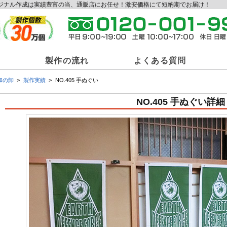
オリジナル作成は実績豊富の当、通販店にお任せ！激安価格にて短納期でお届け！
製作の流れ
よくある質問
和の卸
製作実績
NO.405 手ぬぐい
和の卸商材一覧
NO.405 手ぬぐい詳細
ジナル提灯
オリジナル法被
オリ