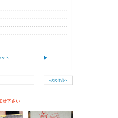
らから
»次の作品へ
任せ下さい