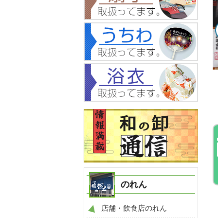
NO.268
NO.304
事例
手ぬぐい 製作事例
手ぬぐい 製作事例
のれん
店舗・飲食店のれん