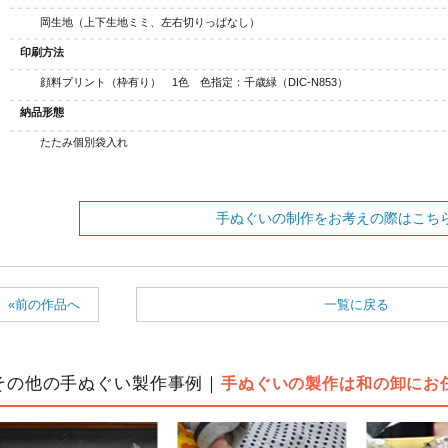
岡生地（上下生地ミミ、左右切りっぱなし）
印刷方法
顔料プリント（枠有り） 1色 色指定：千歳緑（DIC-N853）
納品形態
たたみ個別袋入れ
手ぬぐいの制作をお考えの際はこち
«前の作品へ
一覧に戻る
その他の手ぬぐい製作事例｜
手ぬぐいの製作は和の卸にお