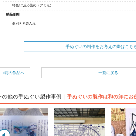
特色1C反応染め（アミ点）
納品形態
個別ＰＰ袋入れ
手ぬぐいの制作をお考えの際はこち
«前の作品へ
一覧に戻る
その他の手ぬぐい製作事例｜
手ぬぐいの製作は和の卸にお