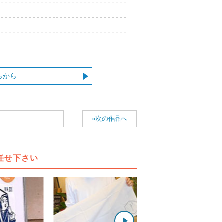
らから
»次の作品へ
任せ下さい