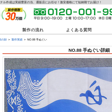
リジナル作成は実績豊富の当、通販店にお任せ！激安価格にて短納期でお届け！
製作の流れ
よくある質問
和の卸
製作実績
NO.88 手ぬぐい
和の卸商材一覧
NO.88 手ぬぐい詳細
ジナル提灯
オリジナル法被
オリ