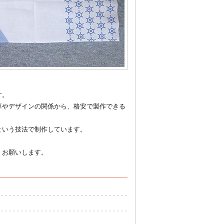
ジナル浴衣
す。
算やデザインの関係から、格安で製作できる
という技法で制作しています。
。
くお願いします。