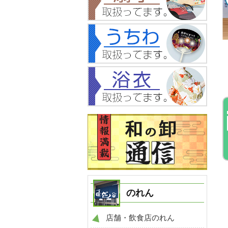
NO.87
NO.735
事例
手ぬぐい 製作事例
手ぬぐい 製作事例
のれん
店舗・飲食店のれん