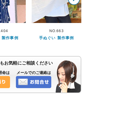
.663
NO.998
NO.615
 製作事例
手ぬぐい 製作事例
手ぬぐい 製作事例
もお気軽にご相談ください
用命は
メールでのご連絡は