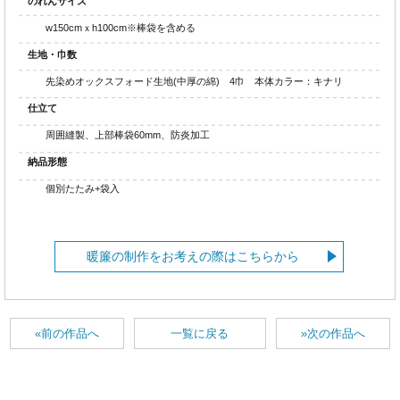
のれんサイズ
w150cmｘh100cm※棒袋を含める
生地・巾数
先染めオックスフォード生地(中厚の綿) 4巾 本体カラー：キナリ
仕立て
周囲縫製、上部棒袋60mm、防炎加工
納品形態
個別たたみ+袋入
暖簾の制作をお考えの際はこちらから
«前の作品へ
一覧に戻る
»次の作品へ