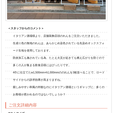
＜スタッフからのコメント＞
イタリアン酒場様より、店舗装飾店頭のれんをご注文いただきました。
生成り色の無地のれんは、あらかじめ染色されている先染めオックスフォ
ード生地を使用しております。
防炎加工も施されている為、たとえ火災が起きても燃え広がりを防ぐので
多くの人が集まる飲食店様にはぴったりです。
4巾に仕立てたw1,500mm×h1,000mmののれんを3枚並べることで、ロード
サイドからの訴求効果が高まりますね。
親しみやすい和風の外観なのにイタリアン酒場というギャップに、多くの
お客様が惹かれるのではないでしょうか？
ご注文詳細内容