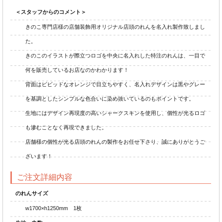
＜スタッフからのコメント＞
きのこ専門店様の店舗装飾用オリジナル店頭のれんを名入れ製作致しまし
た。
きのこのイラストが際立つロゴを中央に名入れした特注のれんは、一目で
何を販売しているお店なのかわかります！
背面はビビッドなオレンジで目立ちやすく、名入れデザインは黒やグレー
を基調としたシンプルな色合いに染め抜いているのもポイントです。
生地にはデザイン再現度の高いシャークスキンを使用し、個性が光るロゴ
も滲むことなく再現できました。
店舗様の個性が光る店頭のれんの製作をお任せ下さり、誠にありがとうご
ざいます！
ご注文詳細内容
のれんサイズ
w1700×h1250mm 1枚