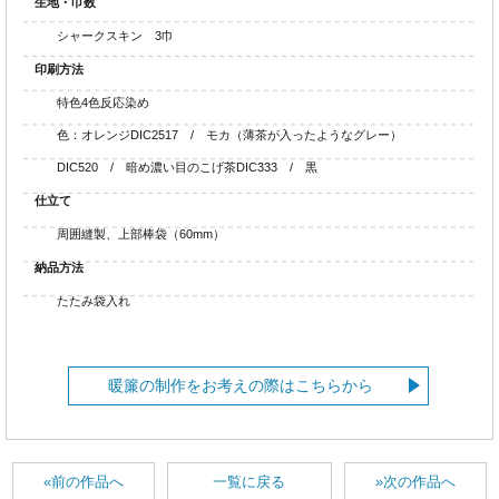
生地・巾数
シャークスキン 3巾
印刷方法
特色4色反応染め
色：オレンジDIC2517 / モカ（薄茶が入ったようなグレー）
DIC520 / 暗め濃い目のこげ茶DIC333 / 黒
仕立て
周囲縫製、上部棒袋（60mm）
納品方法
たたみ袋入れ
暖簾の制作をお考えの際はこちらから
«前の作品へ
一覧に戻る
»次の作品へ