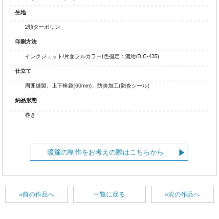
生地
2類ターポリン
印刷方法
インクジェット/片面フルカラー(色指定：濃紺/DIC-435)
仕立て
周囲縫製、上下棒袋(60mm)、防炎加工(防炎シール)
納品形態
巻き
暖簾の制作をお考えの際はこちらから
«前の作品へ
一覧に戻る
»次の作品へ