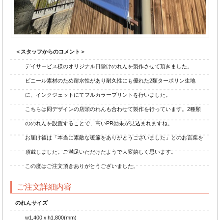
＜スタッフからのコメント＞
デイサービス様のオリジナル日除けのれんを製作させて頂きました。
ビニール素材のため耐水性があり耐久性にも優れた2類ターポリン生地
に、インクジェットにてフルカラープリントを行いました。
こちらは同デザインの店頭のれんも合わせて製作を行っています。2種類
ののれんを設置することで、高いPR効果が見込まれますね。
お届け後は「本当に素敵な暖簾をありがとうございました」とのお言葉を
頂戴しました。ご満足いただけたようで大変嬉しく思います。
この度はご注文頂きありがとうございました。
ご注文詳細内容
のれんサイズ
w1,400ｘh1,800(mm)